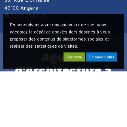
49100 Angers
02 41 20 60 87
En poursuivant votre navigation sur ce site, vous
acceptez le dépôt de cookies tiers destinés à vous
proposer des contenus de plateformes sociales et
réaliser des statistiques de visites.
Agence
J'accepte
En savoir plus
d'Architecture à
Angers
Cabinet Yves Hubert, architecte à Angers (Maine et Loire,
49) intervient pour la construction de maison individuelle et
aussi pour
marchés publics, professionnels, appels
d'offres.
Hubert Architecte se charge d'extension, de
rénovation de maison individuelle et restauration