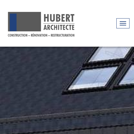
Ouvr
le
men
Précédent
Suivan